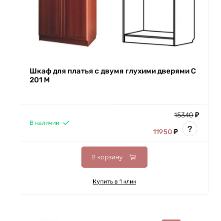
Шкаф для платья с двумя глухими дверями С
201 М
15340
₽
В наличии
?
11950
₽
В корзину
Купить в 1 клик