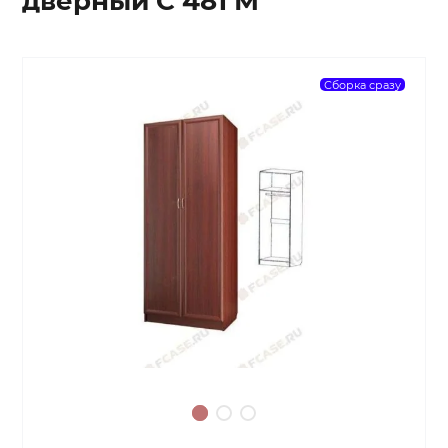
дверный С 481 М
Сборка сразу