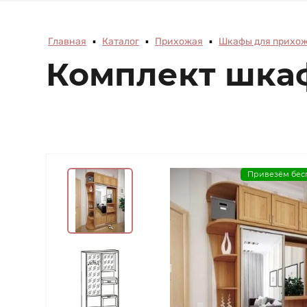
Главная
▪
Каталог
▪
Прихожая
▪
Шкафы для прихо
Комплект шка
Привезём бес