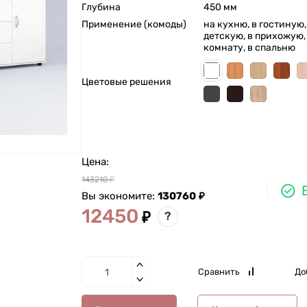
Глубина
450 мм
Применение (комоды)
на кухню, в гостиную,
детскую, в прихожую,
комнату, в спальню
Цветовые решения
Цена:
143210
₽
Вы экономите:
130760
₽
12450
₽
?
Сравнить
До