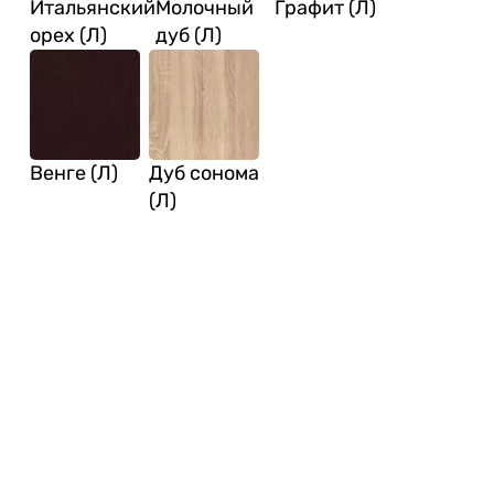
Итальянский
Молочный
Графит (Л)
орех (Л)
дуб (Л)
Венге (Л)
Дуб сонома
(Л)